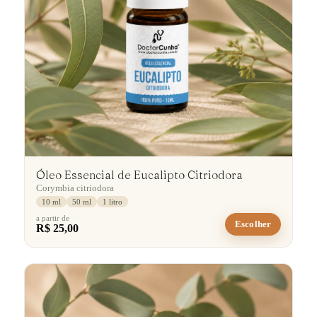
Óleo Essencial de Eucalipto Citriodora
Corymbia citriodora
10 ml
50 ml
1 litro
a partir de
Escolher
R$ 25,00