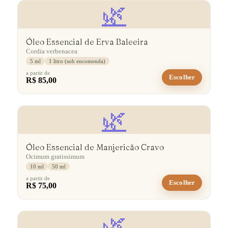
🌿
Óleo Essencial de Erva Baleeira
Cordia verbenacea
5 ml
1 litro (sob encomenda)
a partir de
Escolher
R$ 85,00
🌿
Óleo Essencial de Manjericão Cravo
Ocimum gratissimum
10 ml
50 ml
a partir de
Escolher
R$ 75,00
🌿