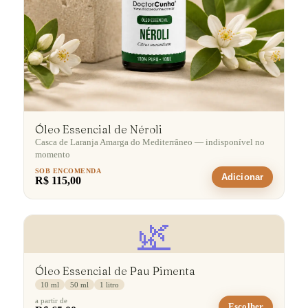
Óleo Essencial de Néroli
Casca de Laranja Amarga do Mediterrâneo — indisponível no
momento
SOB ENCOMENDA
Adicionar
R$ 115,00
🌿
Óleo Essencial de Pau Pimenta
10 ml
50 ml
1 litro
a partir de
Escolher