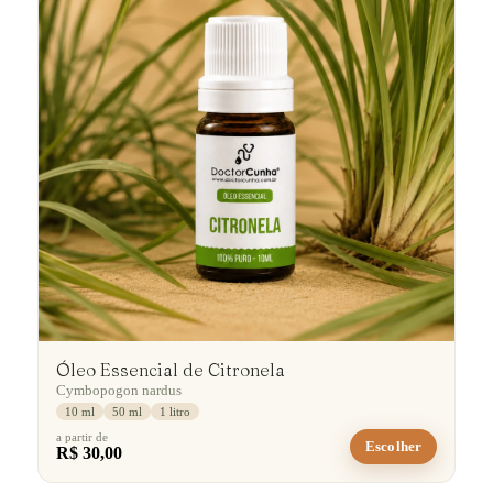
Óleo Essencial de Citronela
Cymbopogon nardus
10 ml
50 ml
1 litro
a partir de
Escolher
R$ 30,00