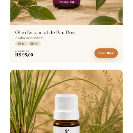
Óleo Essencial de Pau Rosa
Aniba rosaeodora
10 ml
50 ml
a partir de
Escolher
R$ 95,00