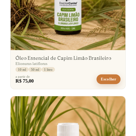
Óleo Essencial de Capim Limão Brasileiro
Elionurus latiflorus
10 ml
50 ml
1 litro
a partir de
Escolher
R$ 75,00