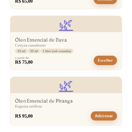
R$ 65,00
🌿
Óleo Essencial de Buva
Conyza canadensis
10 ml
50 ml
1 litro (sob consulta)
a partir de
Escolher
R$ 75,00
🌿
Óleo Essencial de Pitanga
Eugenia uniflora
R$ 95,00
Adicionar