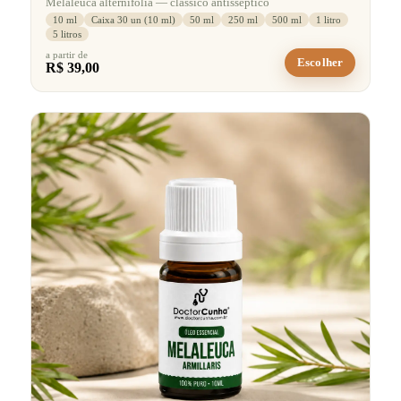
Melaleuca alternifolia — clássico antisséptico
10 ml
Caixa 30 un (10 ml)
50 ml
250 ml
500 ml
1 litro
5 litros
a partir de
Escolher
R$ 39,00