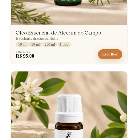
Óleo Essencial de Alecrim do Campo
Baccharis dracunculifolia
10 ml
50 ml
250 ml
1 litro
a partir de
Escolher
R$ 95,00