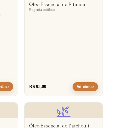
Óleo Essencial de Pitanga
Eugenia uniflora
R$ 95,00
olher
Adicionar
🌿
Óleo Essencial de Patchouli