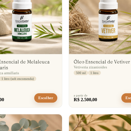
Essencial de Melaleuca
Óleo Essencial de Vetiver
aris
Vetiveria zizanioides
a armillaris
500 ml
1 litro
1 litro (sob encomenda)
e
a partir de
Escolher
Esc
00
R$ 2.500,00