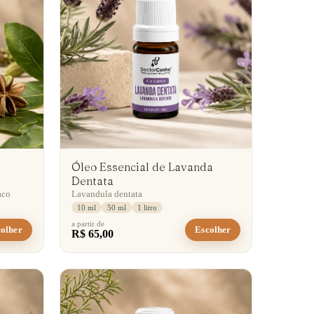
Óleo Essencial de Lavanda
Dentata
aco
Lavandula dentata
10 ml
50 ml
1 litro
a partir de
olher
Escolher
R$ 65,00