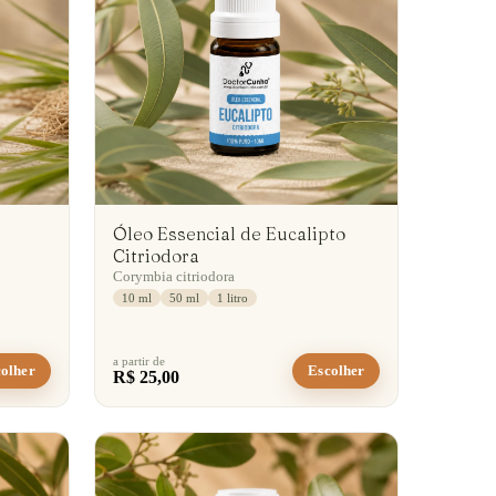
Óleo Essencial de Eucalipto
Citriodora
Corymbia citriodora
10 ml
50 ml
1 litro
a partir de
olher
Escolher
R$ 25,00