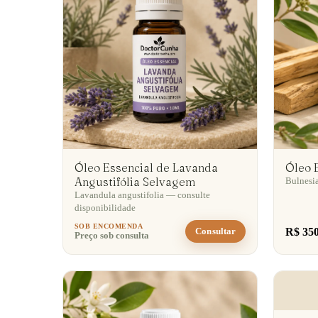
Óleo Essencial de Lavanda
Óleo 
Angustifólia Selvagem
Bulnesia
Lavandula angustifolia — consulte
disponibilidade
SOB ENCOMENDA
R$ 350
Consultar
Preço sob consulta