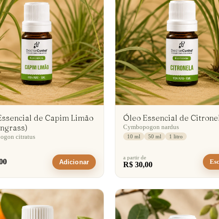
Essencial de Capim Limão
Óleo Essencial de Citrone
ngrass)
Cymbopogon nardus
gon citratus
10 ml
50 ml
1 litro
a partir de
00
Esc
Adicionar
R$ 30,00