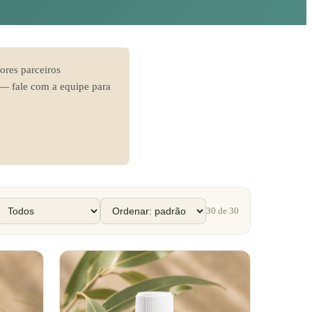
ores parceiros
— fale com a equipe para
30
de
30