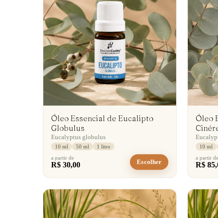
Óleo Essencial de Eucalipto
Óleo 
Globulus
Cinér
Eucalyptus globulus
Eucalyp
10 ml
50 ml
1 litro
10 ml
a partir de
a partir d
Escolher
R$ 30,00
R$ 85,