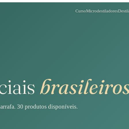
Curso
Microdestiladores
Destil
ciais
brasileiro
garrafa.
30
produtos disponíveis.