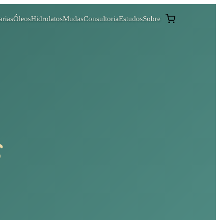
arias
Óleos
Hidrolatos
Mudas
Consultoria
Estudos
Sobre
s