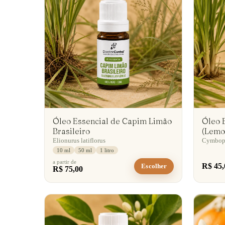
Óleo Essencial de Capim Limão
Óleo 
Brasileiro
(Lemo
Elionurus latiflorus
Cymbopo
10 ml
50 ml
1 litro
a partir de
R$ 45,
Escolher
R$ 75,00