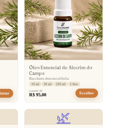
m
Óleo Essencial de Alecrim do
Campo
Baccharis dracunculifolia
10 ml
50 ml
250 ml
1 litro
a partir de
Escolher
ionar
R$ 95,00
🌿