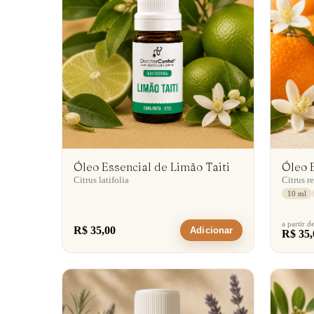
Óleo Essencial de Limão Taiti
Óleo 
Citrus latifolia
Citrus r
10 ml
a partir d
R$ 35,00
Adicionar
R$ 35,