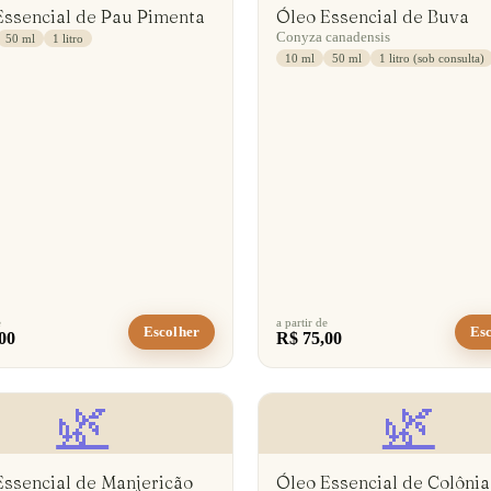
Essencial de Pau Pimenta
Óleo Essencial de Buva
Conyza canadensis
50 ml
1 litro
10 ml
50 ml
1 litro (sob consulta)
e
a partir de
Escolher
Esc
00
R$ 75,00
🌿
🌿
Essencial de Manjericão
Óleo Essencial de Colônia