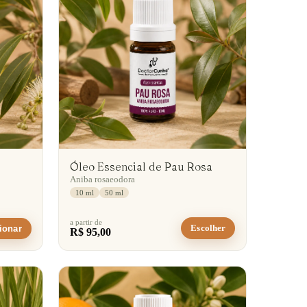
Óleo Essencial de Pau Rosa
Aniba rosaeodora
10 ml
50 ml
a partir de
Escolher
ionar
R$ 95,00