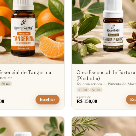
Essencial de Tangerina
Óleo Essencial de Fartura
(Pindaíba)
eticulata
Xylopia sericea — Pimenta-de-Mac
50 ml
10 ml
50 ml
e
a partir de
Escolher
Esc
00
R$ 150,00