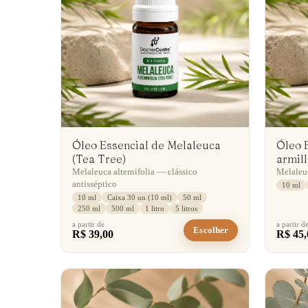
Óleo Essencial de Melaleuca
Óleo 
(Tea Tree)
armill
Melaleuca alternifolia — clássico
Melaleuc
antisséptico
10 ml
10 ml
Caixa 30 un (10 ml)
50 ml
250 ml
500 ml
1 litro
5 litros
a partir de
a partir d
Escolher
R$ 39,00
R$ 45,