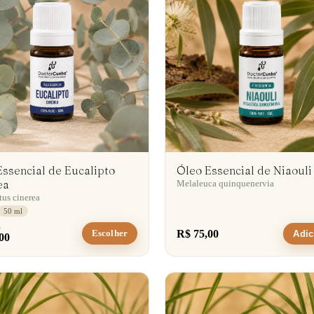
Essencial de Eucalipto
Óleo Essencial de Niaouli
ea
Melaleuca quinquenervia
tus cinerea
50 ml
e
R$ 75,00
Escolher
Adic
00