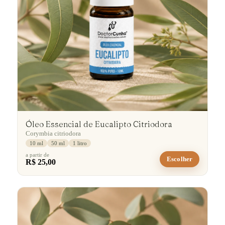
Óleo Essencial de Eucalipto Citriodora
Corymbia citriodora
10 ml
50 ml
1 litro
a partir de
Escolher
R$ 25,00