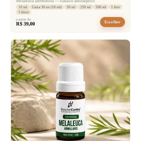
Melaleuca alternifolia — clássico antisséptico
10 ml
Caixa 30 un (10 ml)
50 ml
250 ml
500 ml
1 litro
5 litros
a partir de
Escolher
R$ 39,00