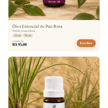
Óleo Essencial de Pau Rosa
Aniba rosaeodora
10 ml
50 ml
a partir de
Escolher
R$ 95,00