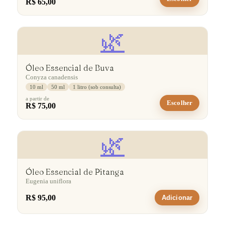
R$ 65,00
🌿
Óleo Essencial de Buva
Conyza canadensis
10 ml
50 ml
1 litro (sob consulta)
a partir de
Escolher
R$ 75,00
🌿
Óleo Essencial de Pitanga
Eugenia uniflora
R$ 95,00
Adicionar