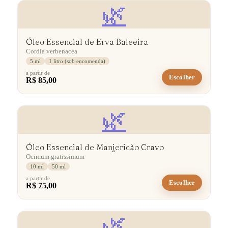
🌿
Óleo Essencial de Erva Baleeira
Cordia verbenacea
5 ml
1 litro (sob encomenda)
a partir de
Escolher
R$ 85,00
🌿
Óleo Essencial de Manjericão Cravo
Ocimum gratissimum
10 ml
50 ml
a partir de
Escolher
R$ 75,00
🌿