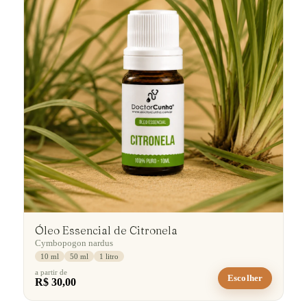
Óleo Essencial de Citronela
Cymbopogon nardus
10 ml
50 ml
1 litro
a partir de
Escolher
R$ 30,00