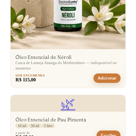
Óleo Essencial de Néroli
Casca de Laranja Amarga do Mediterrâneo — indisponível no
momento
SOB ENCOMENDA
Adicionar
R$ 115,00
🌿
Óleo Essencial de Pau Pimenta
10 ml
50 ml
1 litro
a partir de
Escolher