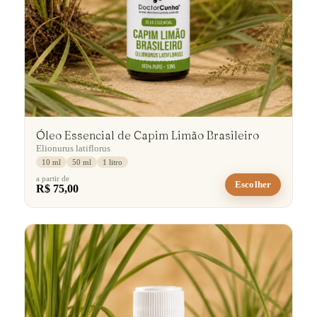
Óleo Essencial de Capim Limão Brasileiro
Elionurus latiflorus
10 ml
50 ml
1 litro
a partir de
Escolher
R$ 75,00