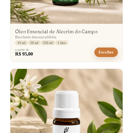
Óleo Essencial de Alecrim do Campo
Baccharis dracunculifolia
10 ml
50 ml
250 ml
1 litro
a partir de
Escolher
R$ 95,00