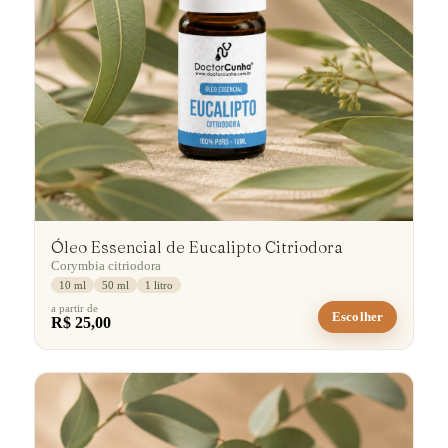
Óleo Essencial de Eucalipto Citriodora
Corymbia citriodora
10 ml
50 ml
1 litro
a partir de
Escolher
R$ 25,00