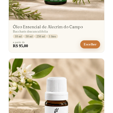
Óleo Essencial de Alecrim do Campo
Baccharis dracunculifolia
10 ml
50 ml
250 ml
1 litro
a partir de
Escolher
R$ 95,00