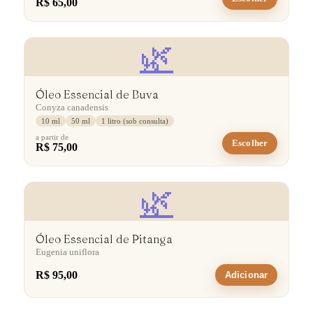
R$ 65,00
🌿
Óleo Essencial de Buva
Conyza canadensis
10 ml
50 ml
1 litro (sob consulta)
a partir de
Escolher
R$ 75,00
🌿
Óleo Essencial de Pitanga
Eugenia uniflora
R$ 95,00
Adicionar