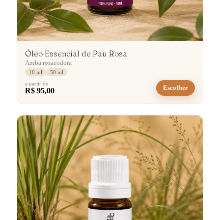
Óleo Essencial de Pau Rosa
Aniba rosaeodora
10 ml
50 ml
a partir de
Escolher
R$ 95,00