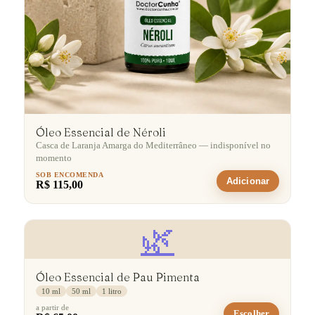
Óleo Essencial de Néroli
Casca de Laranja Amarga do Mediterrâneo — indisponível no
momento
SOB ENCOMENDA
Adicionar
R$ 115,00
🌿
Óleo Essencial de Pau Pimenta
10 ml
50 ml
1 litro
a partir de
Escolher