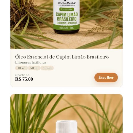
Óleo Essencial de Capim Limão Brasileiro
Elionurus latiflorus
10 ml
50 ml
1 litro
a partir de
Escolher
R$ 75,00