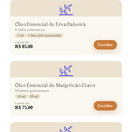
🌿
Óleo Essencial de Erva Baleeira
Cordia verbenacea
5 ml
1 litro (sob encomenda)
a partir de
Escolher
R$ 85,00
🌿
Óleo Essencial de Manjericão Cravo
Ocimum gratissimum
10 ml
50 ml
a partir de
Escolher
R$ 75,00
🌿