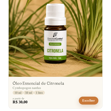
Óleo Essencial de Citronela
Cymbopogon nardus
10 ml
50 ml
1 litro
a partir de
Escolher
R$ 30,00