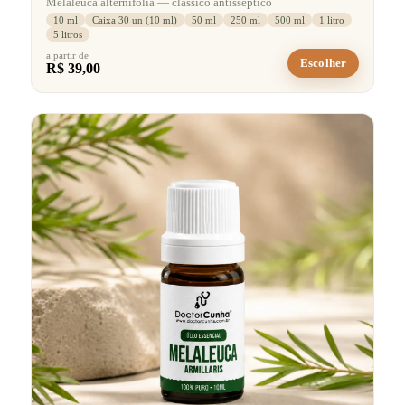
Melaleuca alternifolia — clássico antisséptico
10 ml
Caixa 30 un (10 ml)
50 ml
250 ml
500 ml
1 litro
5 litros
a partir de
Escolher
R$ 39,00