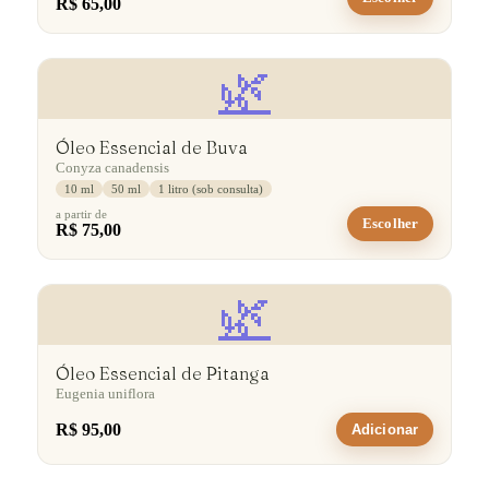
R$ 65,00
🌿
Óleo Essencial de Buva
Conyza canadensis
10 ml
50 ml
1 litro (sob consulta)
a partir de
Escolher
R$ 75,00
🌿
Óleo Essencial de Pitanga
Eugenia uniflora
R$ 95,00
Adicionar