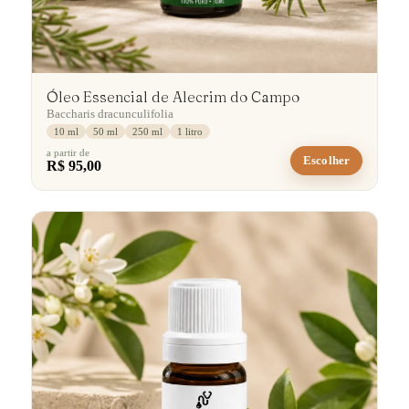
Óleo Essencial de Alecrim do Campo
Baccharis dracunculifolia
10 ml
50 ml
250 ml
1 litro
a partir de
Escolher
R$ 95,00