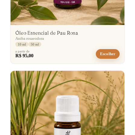
Óleo Essencial de Pau Rosa
Aniba rosaeodora
10 ml
50 ml
a partir de
Escolher
R$ 95,00