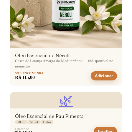
Óleo Essencial de Néroli
Casca de Laranja Amarga do Mediterrâneo — indisponível no
momento
SOB ENCOMENDA
Adicionar
R$ 115,00
🌿
Óleo Essencial de Pau Pimenta
10 ml
50 ml
1 litro
a partir de
Escolher