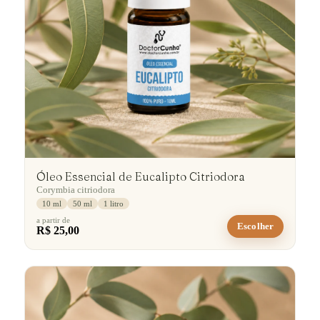
Óleo Essencial de Eucalipto Citriodora
Corymbia citriodora
10 ml
50 ml
1 litro
a partir de
Escolher
R$ 25,00