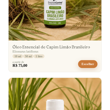
Óleo Essencial de Capim Limão Brasileiro
Elionurus latiflorus
10 ml
50 ml
1 litro
a partir de
Escolher
R$ 75,00