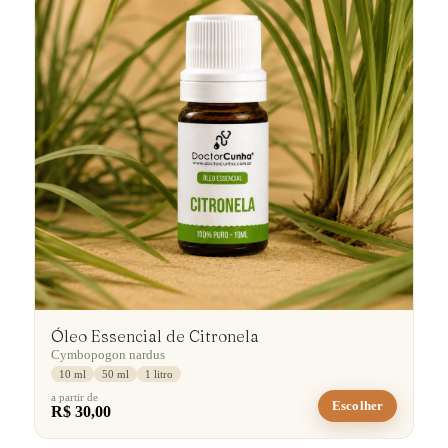
Óleo Essencial de Citronela
Cymbopogon nardus
10 ml
50 ml
1 litro
a partir de
Escolher
R$ 30,00