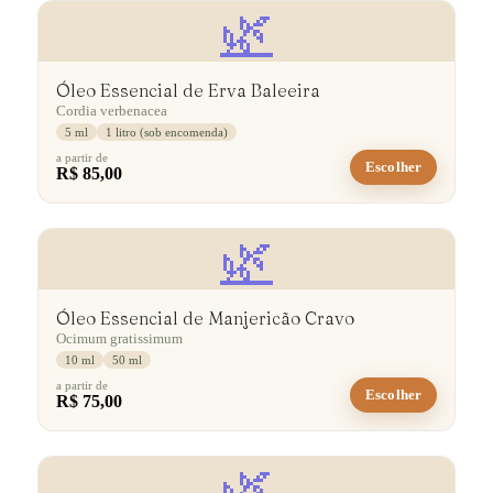
🌿
Óleo Essencial de Erva Baleeira
Cordia verbenacea
5 ml
1 litro (sob encomenda)
a partir de
Escolher
R$ 85,00
🌿
Óleo Essencial de Manjericão Cravo
Ocimum gratissimum
10 ml
50 ml
a partir de
Escolher
R$ 75,00
🌿