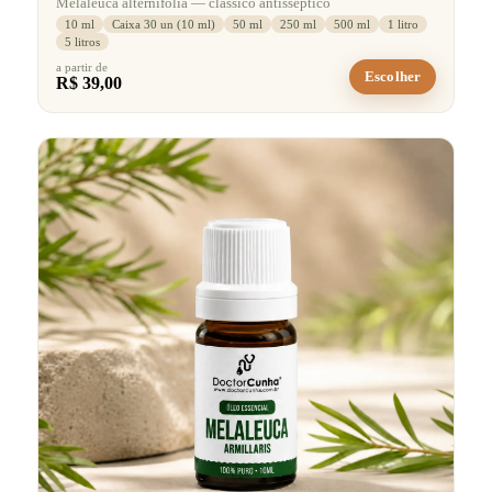
Melaleuca alternifolia — clássico antisséptico
10 ml
Caixa 30 un (10 ml)
50 ml
250 ml
500 ml
1 litro
5 litros
a partir de
Escolher
R$ 39,00